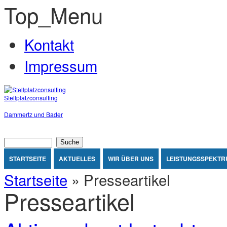
Top_Menu
Jump to Content
Kontakt
Impressum
Stellplatzconsulting
Dammertz und Bader
Suchformular
Suche
Sie sind hier
STARTSEITE
AKTUELLES
WIR ÜBER UNS
LEISTUNGSSPEKTR
Startseite
» Presseartikel
Presseartikel