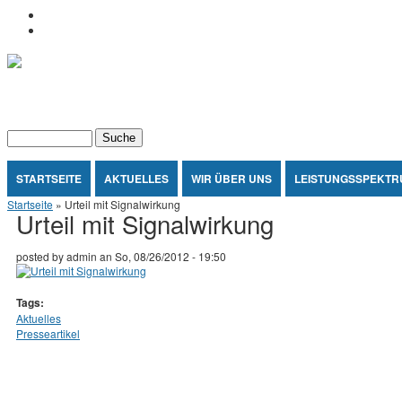
Jump to Content
Kontakt
Impressum
Stellplatzconsulting
Dammertz und Bader
Suchformular
Suche
Sie sind hier
STARTSEITE
AKTUELLES
WIR ÜBER UNS
LEISTUNGSSPEKTR
Startseite
» Urteil mit Signalwirkung
Urteil mit Signalwirkung
posted by
admin
an
So, 08/26/2012 - 19:50
Tags:
Aktuelles
Presseartikel